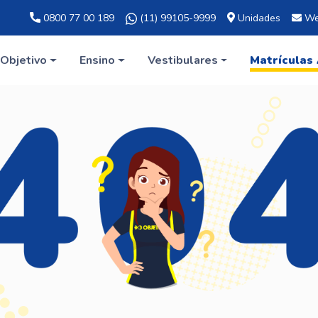
0800 77 00 189
(11) 99105-9999
Unidades
We
Objetivo
Ensino
Vestibulares
Matrículas