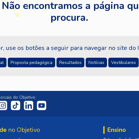
 Não encontramos a página qu
procura.
r, use os botões a seguir para navegar no
site
do O
al
Proposta pedagógica
Resultados
Notícias
Vestibulares
ociais do Objetivo
de
no Objetivo
Ensino