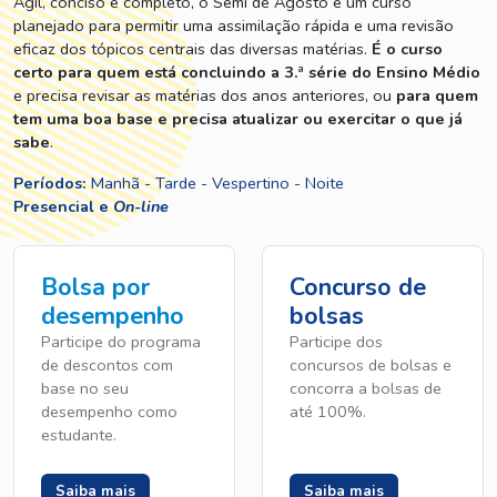
Ágil, conciso e completo, o Semi de Agosto é um curso
planejado para permitir uma assimilação rápida e uma revisão
eficaz dos tópicos centrais das diversas matérias.
É o curso
certo para quem está concluindo a 3.ª série do Ensino Médio
e precisa revisar as matérias dos anos anteriores, ou
para quem
tem uma boa base e precisa atualizar ou exercitar o que já
sabe
.
Períodos:
Manhã - Tarde - Vespertino - Noite
Presencial e
On-line
Bolsa por
Concurso de
desempenho
bolsas
Participe do programa
Participe dos
de descontos com
concursos de bolsas e
base no seu
concorra a bolsas de
desempenho como
até 100%.
estudante.
Saiba mais
Saiba mais