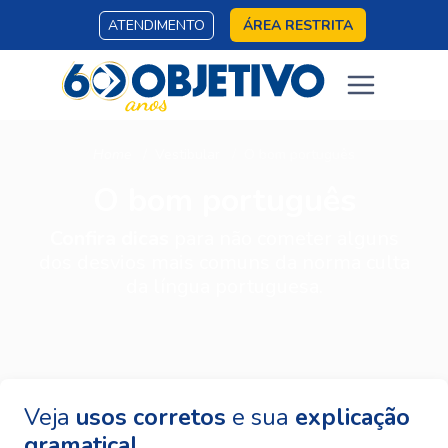
ATENDIMENTO
ÁREA RESTRITA
Home
Vestibular
O bom português
O bom português
Confira dicas
para não cometer alguns
dos desvios mais comuns da norma culta
da língua portuguesa.
Veja
usos corretos
e sua
explicação
gramatical
.