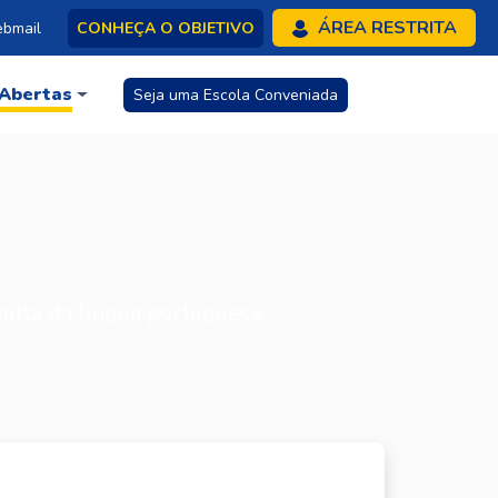
ÁREA RESTRITA
bmail
CONHEÇA O OBJETIVO
 Abertas
Seja uma Escola Conveniada
lta da língua portuguesa.