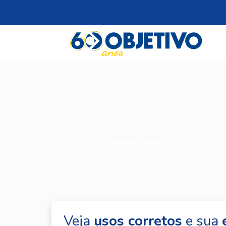
Confira dicas
para não com
Veja
usos corretos
e sua