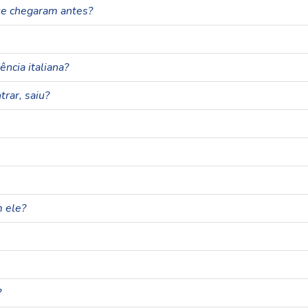
e chegaram antes?
ncia italiana?
rar, saiu?
 ele?
?