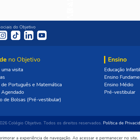
ociais do Objetivo
de
no Objetivo
Ensino
uma visita
Educação Infanti
las
Ensino Fundame
 de Português e Matemática
Ensino Médio
o Agendado
Pré-vestibular
o de Bolsas (Pré-vestibular)
26 Colégio Objetivo.
Todos os direitos reservados.
Política de Privac
primorar a experiência de navegação. Ao acessar e permanecer no site,
 neste site são de uso exclusivo institucional do Sistema de Ensino Ob