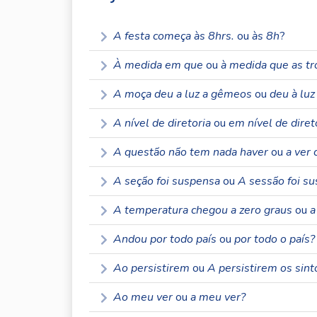
A festa começa às 8hrs.
ou
às 8h
?
À medida em que
ou
à medida que as t
A moça deu a luz a gêmeos
ou
deu à lu
A nível de diretoria
ou
em nível de diret
A questão não tem nada haver
ou
a ver 
A seção foi suspensa
ou
A sessão foi s
A temperatura chegou a zero graus
ou
a
Andou por todo país
ou
por todo o país?
Ao persistirem
ou
A persistirem os sint
Ao meu ver
ou
a meu ver?