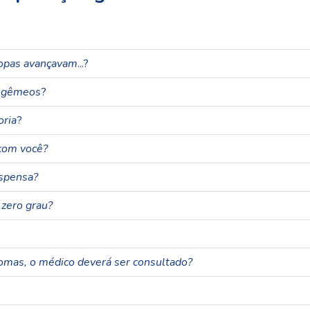
ropas avançavam
...?
z gêmeos
?
oria
?
com você?
uspensa?
 zero grau?
omas, o médico deverá ser consultado?