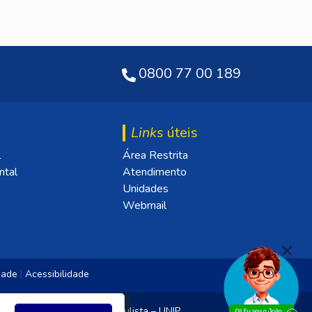
0800 77 00 189
Links
úteis
l
Área Restrita
ntal
Atendimento
Unidades
Webmail
idade
|
Acessibilidade
jetivo e da Universidade Paulista – UNIP.