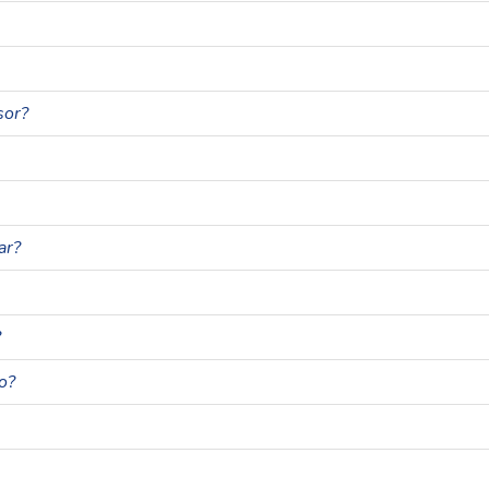
sor?
ar?
?
o?