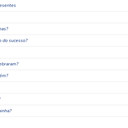
resentes
mas?
o do sucesso?
ebraram?
uém?
?
inha?