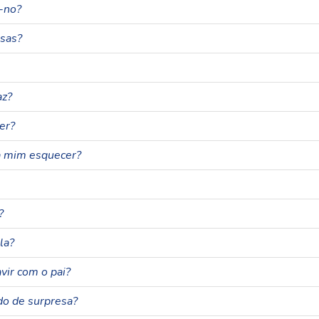
-no?
sas?
az?
er?
ra mim esquecer?
?
la?
vir com o pai?
do de surpresa?