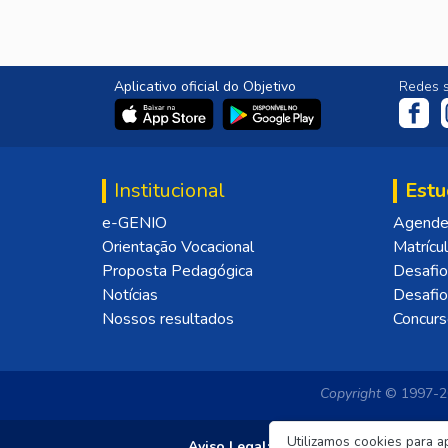
Aplicativo oficial do Objetivo
Redes s
Institucional
Estu
e-GENIO
Agende 
Orientação Vocacional
Matrícu
Proposta Pedagógica
Desafio
Notícias
Desafi
Nossos resultados
Concurs
Copyright
© 1997-20
Utilizamos cookies para a
Aviso Legal:
As imagens disponibilizadas