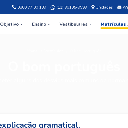
0800 77 00 189
(11) 99105-9999
Unidades
We
Objetivo
Ensino
Vestibulares
Matrículas
Home
Vestibular
O bom português
O bom português
eter alguns dos desvios mais comuns da norma cu
explicação gramatical
.