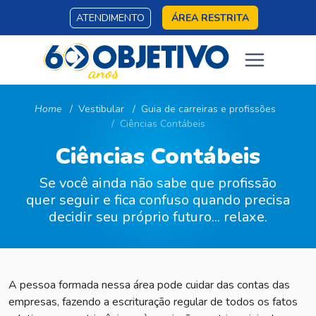
ATENDIMENTO
ÁREA RESTRITA
Home
Vestibular
Guia de carreiras e profissões
Ciências Contábeis
Ciências Contábeis
Se você ainda não sabe que profissão
quer seguir e fica confuso quando precisa
decidir seu próprio futuro... relaxe.
A pessoa formada nessa área pode cuidar das contas das
empresas, fazendo a escrituração regular de todos os fatos