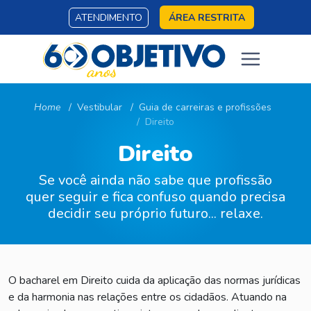
ATENDIMENTO
ÁREA RESTRITA
Home
Vestibular
Guia de carreiras e profissões
Direito
Direito
Se você ainda não sabe que profissão
quer seguir e fica confuso quando precisa
decidir seu próprio futuro... relaxe.
O bacharel em Direito cuida da aplicação das normas jurídicas
e da harmonia nas relações entre os cidadãos. Atuando na