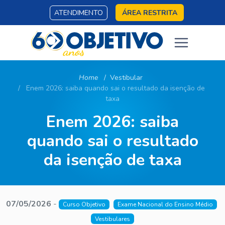
ATENDIMENTO
ÁREA RESTRITA
Home
Vestibular
Enem 2026: saiba quando sai o resultado da isenção de
taxa
Enem 2026: saiba
quando sai o resultado
da isenção de taxa
07/05/2026
-
Curso Objetivo
Exame Nacional do Ensino Médio
Vestibulares