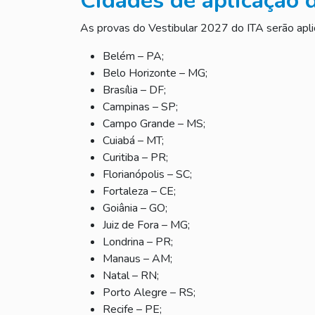
Cidades de aplicação 
As provas do Vestibular 2027 do ITA serão apli
Belém – PA;
Belo Horizonte – MG;
Brasília – DF;
Campinas – SP;
Campo Grande – MS;
Cuiabá – MT;
Curitiba – PR;
Florianópolis – SC;
Fortaleza – CE;
Goiânia – GO;
Juiz de Fora – MG;
Londrina – PR;
Manaus – AM;
Natal – RN;
Porto Alegre – RS;
Recife – PE;