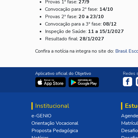
Provas 1ª fase:
27/9
Convocação para 2ª fase:
14/10
Provas 2ª fase:
20 a 23/10
Convocação para a 3ª fase:
08/12
Inspeção de Saúde:
11 a 15/1/2027
Resultado final:
28/1/2027
Confira a notícia na integra no site do:
Brasil Esc
Aplicativo oficial do Objetivo
Redes s
Institucional
Estu
e-GENIO
Agende 
Orientação Vocacional
Matrícu
Proposta Pedagógica
Desafio
Notícias
Desafi