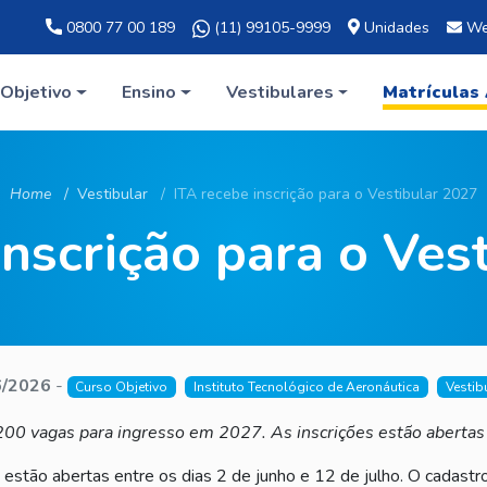
0800 77 00 189
(11) 99105-9999
Unidades
We
Objetivo
Ensino
Vestibulares
Matrículas
Home
Vestibular
ITA recebe inscrição para o Vestibular 2027
inscrição para o Ves
6/2026
-
Curso Objetivo
Instituto Tecnológico de Aeronáutica
Vestib
200 vagas para ingresso em 2027. As inscrições estão abertas 
estão abertas entre os dias 2 de junho e 12 de julho. O cadastr