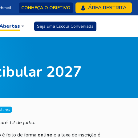
ÁREA RESTRITA
bmail
CONHEÇA O OBJETIVO
 Abertas
Seja uma Escola Conveniada
tibular 2027
ulares
até 12 de julho.
o é feito de forma
online
e a taxa de inscrição é