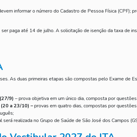
devem informar o número do Cadastro de Pessoa Física (CPF); preen
er paga até 14 de julho. A solicitação de isenção da taxa de inscr
A
ases. As duas primeiras etapas são compostas pelo Exame de Esco
(27/9)
– prova objetiva em um único dia, composta por questões d
(20 a 23/10) –
provas em quatro dias, compostas por questões d
uguês;
ual será realizada no Grupo de Saúde de São José dos Campos (G