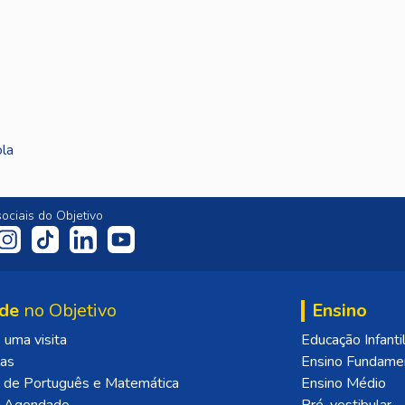
ola
ociais do Objetivo
de
no Objetivo
Ensino
uma visita
Educação Infanti
las
Ensino Fundame
 de Português e Matemática
Ensino Médio
o Agendado
Pré-vestibular