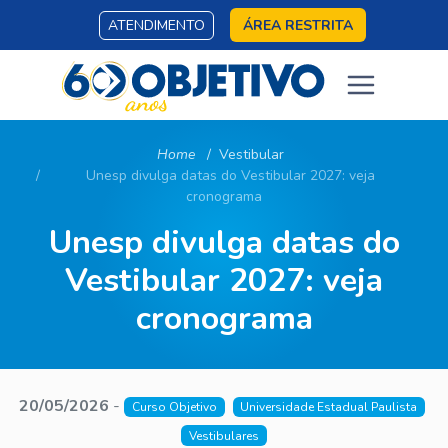
ATENDIMENTO
ÁREA RESTRITA
Home
Vestibular
Unesp divulga datas do Vestibular 2027: veja
cronograma
Unesp divulga datas do
Vestibular 2027: veja
cronograma
20/05/2026
-
Curso Objetivo
Universidade Estadual Paulista
Vestibulares