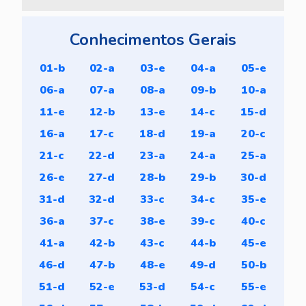
Conhecimentos Gerais
01-b
02-a
03-e
04-a
05-e
06-a
07-a
08-a
09-b
10-a
11-e
12-b
13-e
14-c
15-d
16-a
17-c
18-d
19-a
20-c
21-c
22-d
23-a
24-a
25-a
26-e
27-d
28-b
29-b
30-d
31-d
32-d
33-c
34-c
35-e
36-a
37-c
38-e
39-c
40-c
41-a
42-b
43-c
44-b
45-e
46-d
47-b
48-e
49-d
50-b
51-d
52-e
53-d
54-c
55-e