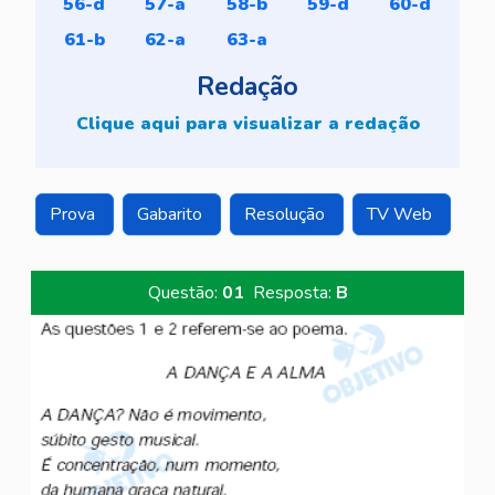
56-d
57-a
58-b
59-d
60-d
61-b
62-a
63-a
Redação
Clique aqui para visualizar a redação
Prova
Gabarito
Resolução
TV Web
Questão:
01
Resposta:
B