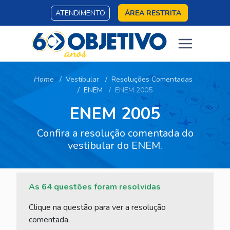
ATENDIMENTO
ÁREA RESTRITA
Home
Vestibular
Resoluções Comentadas
ENEM
ENEM 2005
ENEM 2005
Confira a resolução comentada do
vestibular do ENEM.
As 64 questões foram resolvidas
Clique na questão para ver a resolução
comentada.