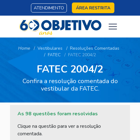
ATENDIMENTO
ÁREA RESTRITA
Home
Vestibulares
Resoluções Comentadas
FATEC
FATEC 2004/2
FATEC 2004/2
Confira a resolução comentada do
vestibular da FATEC.
As 98 questões foram resolvidas
Clique na questão para ver a resolução
comentada.