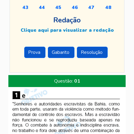
43
44
45
46
47
48
Redação
Clique aqui para visualizar a redação
Prova
Gabarito
Resolução
Questão:
01