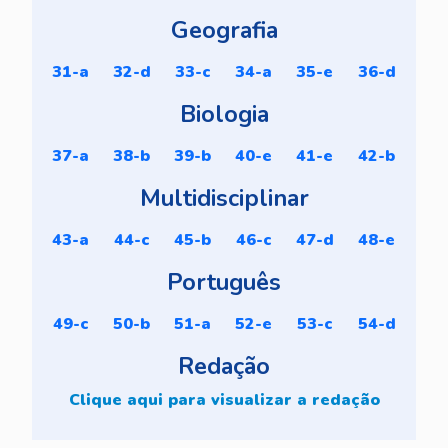
Geografia
31-a
32-d
33-c
34-a
35-e
36-d
Biologia
37-a
38-b
39-b
40-e
41-e
42-b
Multidisciplinar
43-a
44-c
45-b
46-c
47-d
48-e
Português
49-c
50-b
51-a
52-e
53-c
54-d
Redação
Clique aqui para visualizar a redação