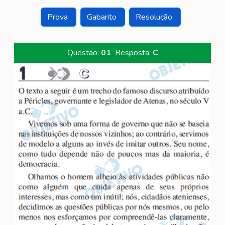
Prova
Gabarito
Resolução
Questão:
01
Resposta:
C