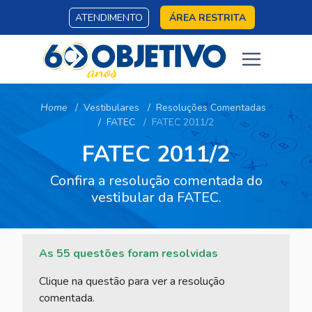
ATENDIMENTO
ÁREA RESTRITA
Home
Vestibulares
Resoluções Comentadas
FATEC
FATEC 2011/2
FATEC 2011/2
Confira a resolução comentada do
vestibular da FATEC.
As 55 questões foram resolvidas
Clique na questão para ver a resolução
comentada.