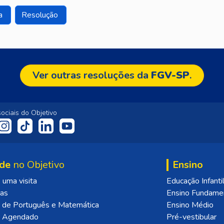
a
Resolução
Ver outras resoluções da
FGV-SP
.
ociais do Objetivo
de
no Objetivo
Ensino
uma visita
Educação Infanti
las
Ensino Fundame
 de Português e Matemática
Ensino Médio
o Agendado
Pré-vestibular