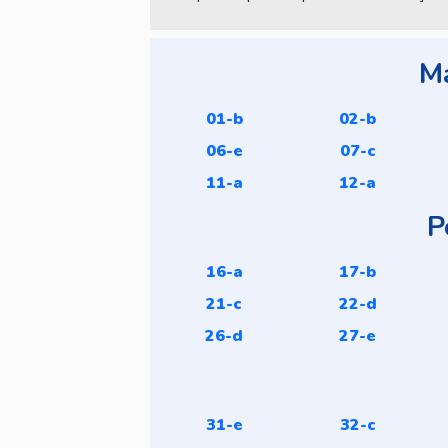
M
01-b
02-b
06-e
07-c
11-a
12-a
P
16-a
17-b
21-c
22-d
26-d
27-e
31-e
32-c