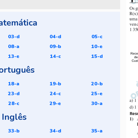
atemática
03-d
04-d
05-c
08-a
09-b
10-e
13-e
14-c
15-d
ortuguês
18-a
19-b
20-b
23-d
24-c
25-e
28-c
29-e
30-a
Inglês
33-b
34-d
35-a