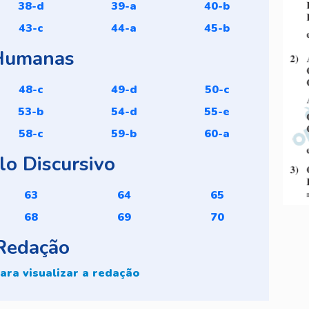
38-d
39-a
40-b
43-c
44-a
45-b
Humanas
48-c
49-d
50-c
53-b
54-d
55-e
58-c
59-b
60-a
o Discursivo
63
64
65
68
69
70
Redação
ara visualizar a redação