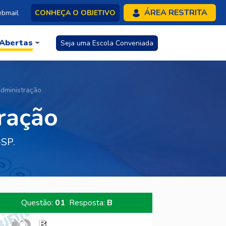
ÁREA RESTRITA
bmail
CONHEÇA O OBJETIVO
 Abertas
Seja uma Escola Conveniada
dministração
ração
-SP.
Questão:
01
Resposta:
B