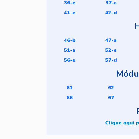
36-e
37-c
41-e
42-d
46-b
47-a
51-a
52-e
56-e
57-d
Módul
61
62
66
67
Clique aqui p