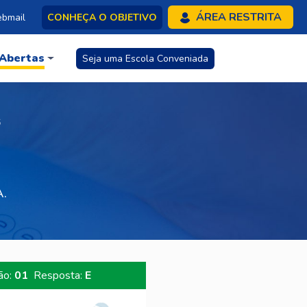
ÁREA RESTRITA
bmail
CONHEÇA O OBJETIVO
 Abertas
Seja uma Escola Conveniada
6
A.
ão:
01
Resposta:
E