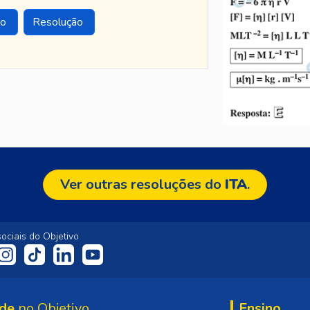
to
Resolução
Ver outras resoluções do
ITA
.
ociais do Objetivo
de
no Objetivo
Ensino