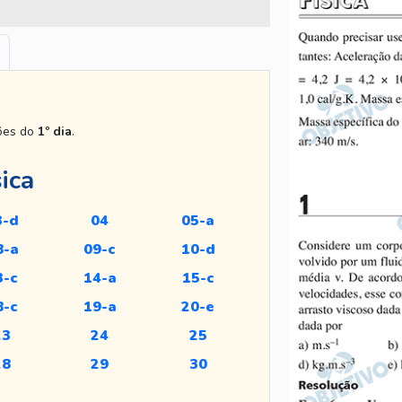
tões do
1º dia
.
sica
3-d
04
05-a
8-a
09-c
10-d
3-c
14-a
15-c
8-c
19-a
20-e
23
24
25
28
29
30