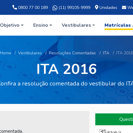
0800 77 00 189
(11) 99105-9999
Unidades
We
Objetivo
Ensino
Vestibulares
Matrículas
Home
Vestibulares
Resoluções Comentadas
ITA
ITA 201
ITA 2016
onfira a resolução comentada do vestibular do IT
Quest
 comentada.