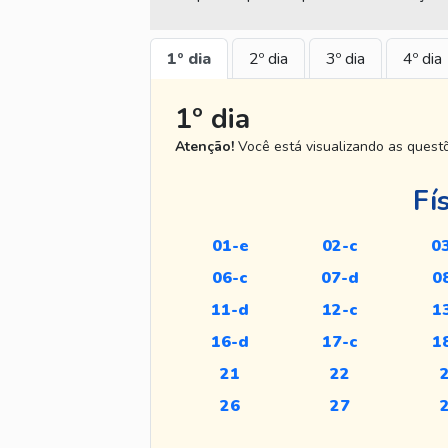
1º dia
2º dia
3º dia
4º dia
1º dia
Atenção!
Você está visualizando as ques
Fí
01-e
02-c
0
06-c
07-d
0
11-d
12-c
1
16-d
17-c
1
21
22
26
27