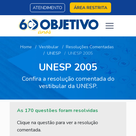
ATENDIMENTO
ÁREA RESTRITA
Home
Vestibular
Resoluções Comentadas
UNESP
UNESP 2005
UNESP 2005
Confira a resolução comentada do
vestibular da UNESP.
As 170 questões foram resolvidas
Clique na questão para ver a resolução
comentada.