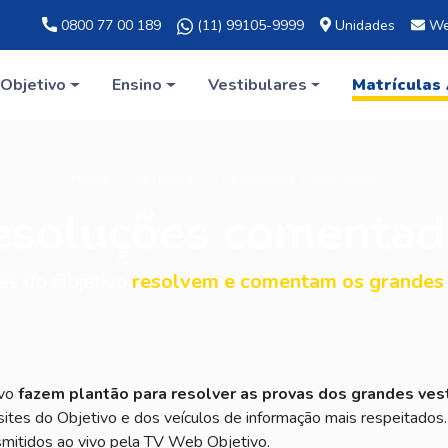
0800 77 00 189
(11) 99105-9999
Unidades
We
Objetivo
Ensino
Vestibulares
Matrículas
Home
Vestibular
Resoluções comentadas
esoluções comentad
es do Objetivo
resolvem e comentam os grandes 
ivo
fazem plantão para resolver as provas dos grandes ves
 sites do Objetivo e dos veículos de informação mais respeitados.
nsmitidos ao vivo pela TV Web Objetivo.