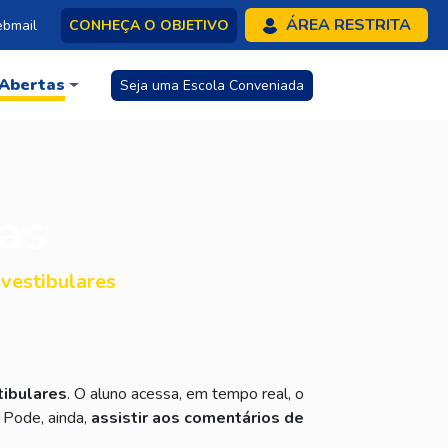
ÁREA RESTRITA
bmail
CONHEÇA O OBJETIVO
 Abertas
Seja uma Escola Conveniada
as
vestibulares
.
tibulares
. O aluno acessa, em tempo real, o
 Pode, ainda,
assistir aos comentários de