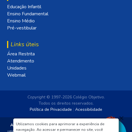
Educação Infantil
Ensino Fundamental
Ensino Médio
Pré-vestibular
Links
úteis
Área Restrita
Atendimento
Unidades
Webmail
Copyright
© 1997-2026 Colégio Objetivo.
Todos os direitos reservados.
Política de Privacidade
|
Acessibilidade
Utilizamos cookies para aprimorar a experiência de
Aviso Legal:
As imagens disponibilizadas neste site são de
navegação. Ao acessar e permanecer no site, você
uso exclusivo institucional do Sistema de Ensino Objetivo e da